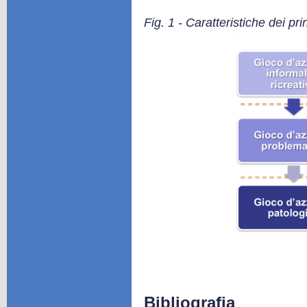
Fig. 1 - Caratteristiche dei pr
Bibliografia