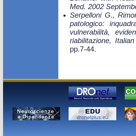
Med. 2002 Septembe
Serpelloni G., Rimo
patologico: inquadr
vulnerabilità, evid
riabilitazione, Itali
pp.7-44.