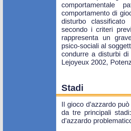
comportamentale pat
comportamento di gioc
disturbo classificat
secondo i criteri pre
rappresenta un grave
psico-sociali al sogget
condurre a disturbi d
Lejoyeux 2002, Potenz
Stadi
Il gioco d’azzardo può
da tre principali stad
d’azzardo problematico