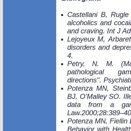
Castellani B, Rugle
alcoholics and cocai
and craving. Int J A
Lejoyeux M, Arbaret
disorders and depre
4.
Petry, N. M. (Ma
pathological g
directions". Psychiat
Potenza MN, Stein
BJ, O'Malley SO. Ill
data from a gam
Law.2000;28:389–40
Potenza MN, Fiellin
Behavior with Healt